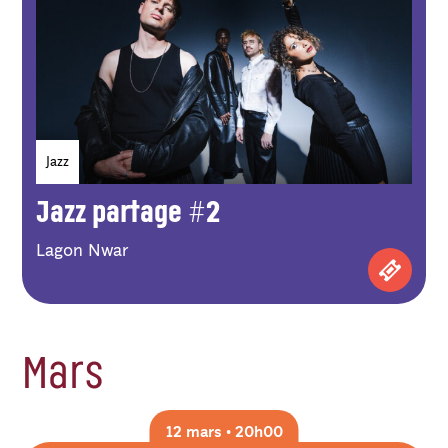
Genres
Jazz
Jazz partage #2
Lagon Nwar
Achetez
Mars
12 mars • 20h00