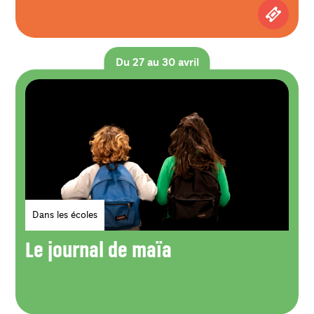
Achetez
Du 27 au 30 avril
Genres
Dans les écoles
Le journal de maïa