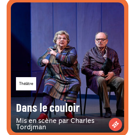
Genres
Théâtre
Dans le couloir
Mis en scène par Charles
Tordjman
Achetez 