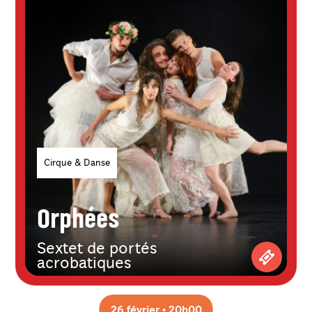
Genres
Cirque & Danse
Orphées
Sextet de portés
acrobatiques
Achetez 
26 février • 20h00