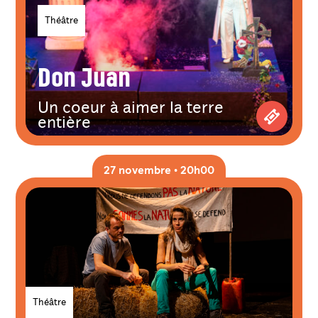
Genres
Théâtre
Don Juan
Un coeur à aimer la terre
entière
Achetez 
27 novembre • 20h00
Genres
Théâtre