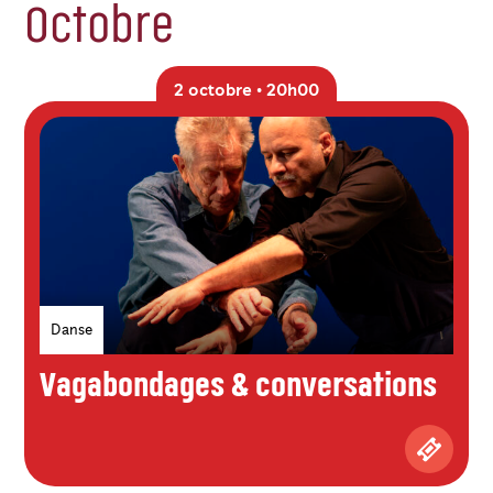
Octobre
2 octobre • 20h00
Genres
Danse
Vagabondages & conversations
Achetez