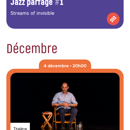
Jazz partage #1
Streams of invisible
Achetez
Décembre
4 décembre • 20h00
Genres
Théâtre