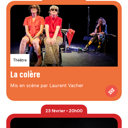
Genres
Théâtre
La colère
Mis en scène par Laurent Vacher
Achetez
23 février • 20h00