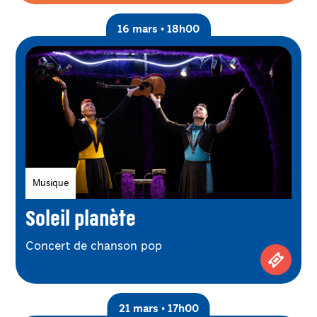
16 mars • 18h00
Genres
Musique
Soleil planète
Concert de chanson pop
Achetez
21 mars • 17h00