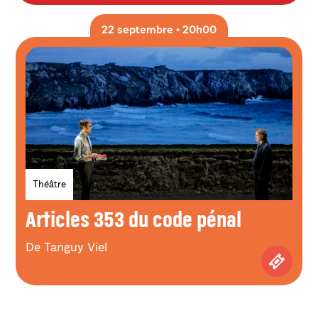
22 septembre • 20h00
Genres
Théâtre
Articles 353 du code pénal
De Tanguy Viel
Achetez