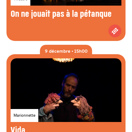
On ne jouait pas à la pétanque
Achetez
9 décembre • 15h00
Genres
Marionnette
Vida