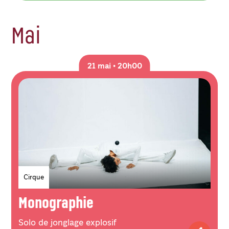
Mai
21 mai • 20h00
Genres
Cirque
Monographie
Solo de jonglage explosif