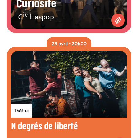
Curiosité
ie
C
Haspop
Achetez 
23 avril • 20h00
Genres
Théâtre
N degrés de liberté