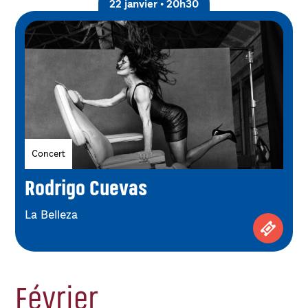
22 janvier • 20h30
Genres
Concert
Rodrigo Cuevas
La Belleza
Achetez
Février