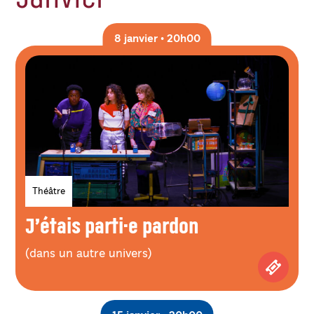
8 janvier • 20h00
Genres
Théâtre
J’étais parti·e pardon
(dans un autre univers)
Achetez