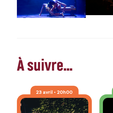
À suivre…
23 avril • 20h00