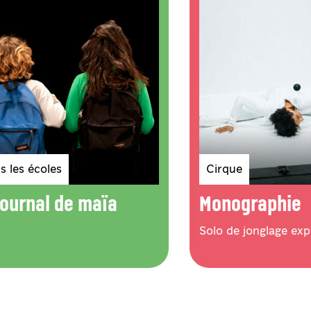
es
Genres
s les écoles
Cirque
ctacles
journal de maïa
Spectacles
Monographie
Solo de jonglage exp
ces pour le spectacle N degrés de liberté