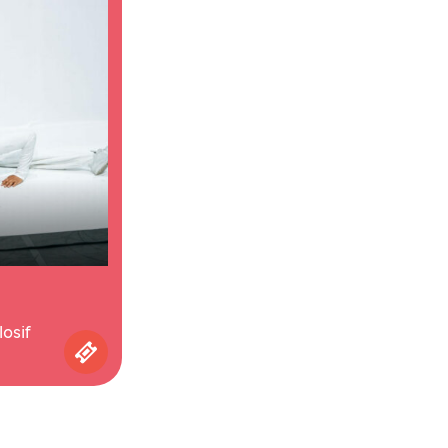
losif
Achetez vos places pour le spectacle Monogra