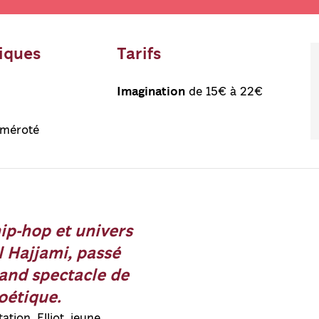
tiques
Tarifs
Imagination
de 15€ à 22€
uméroté
ip-hop et univers
l Hajjami, passé
and spectacle de
oétique.
tion, Elliot, jeune