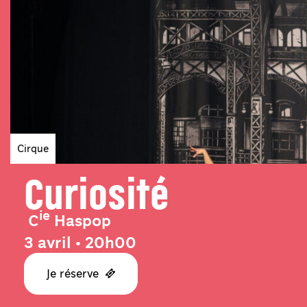
Genres
Cirque
Curiosité
ie
C
Haspop
3 avril • 20h00
Je réserve