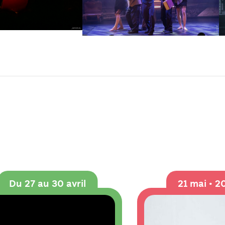
Du 27 au 30 avril
21 mai • 