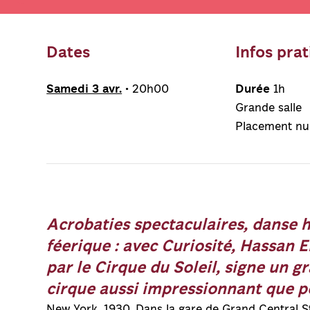
Dates
Infos pra
Samedi 3 avr.
• 20h00
Durée
1h
Grande salle
Placement n
Acrobaties spectaculaires, danse h
féerique : avec
Curiosité, Hassan E
par le Cirque du Soleil, signe un
gr
cirque aussi impressionnant que p
New York, 1930. Dans la gare de Grand Central Sta