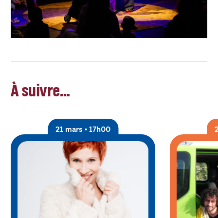
À suivre…
21 mars • 17h00