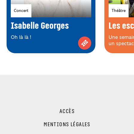
Genres
Genres
Concert
Théâtre
Spectacles
Isabelle Georges
Specta
Les es
Oh là là !
Une semai
un spectac
Achetez vos places p
ACCÈS
MENTIONS LÉGALES