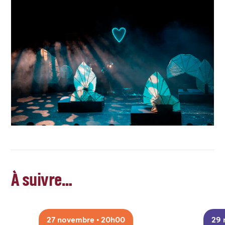
À suivre…
27 novembre • 20h00
29 