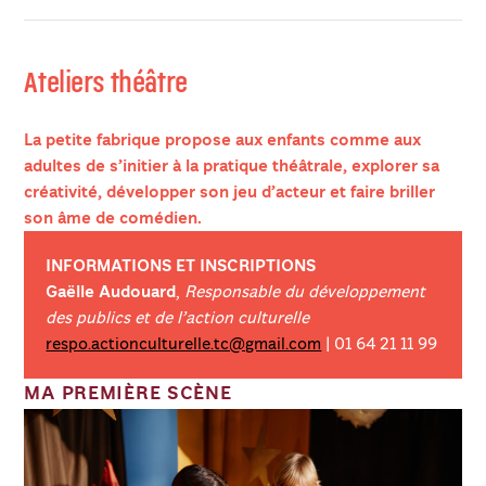
Ateliers théâtre
La petite fabrique propose aux enfants comme aux
adultes de s’initier à la pratique théâtrale, explorer sa
créativité, développer son jeu d’acteur et faire briller
son âme de comédien.
INFORMATIONS ET INSCRIPTIONS
Gaëlle Audouard
,
Responsable du développement
des publics et de l’action culturelle
respo.actionculturelle.tc@gmail.com
| 01 64 21 11 99
MA PREMIÈRE SCÈNE