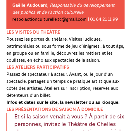
Gaëlle Audouard
,
Responsable du développement
des publics et de l’action culturelle
respo.actionculturelle.tc@gmail.com
| 01 64 21 11 99
LES VISITES DU THÉÂTRE
Poussez les portes du théâtre. Visites ludiques,
patrimoniales ou sous forme de jeu d’énigmes : à tout âge,
en groupe ou en famille, découvrez les métiers et les
coulisses, en écho aux spectacles de la saison.
LES ATELIERS PARTICIPATIFS
Passez de spectateur à acteur. Avant, ou le jour d’un
spectacle, partagez un temps de pratique artistique aux
côtés des artistes. Ateliers sur inscription, réservés aux
détenteurs d’un billet.
Infos et dates sur le site, la newsletter ou au kiosque.
LES PRÉSENTATIONS DE SAISON À DOMICILE
Et si la saison venait à vous ? À partir de six
personnes, invitez le Théâtre de Chelles