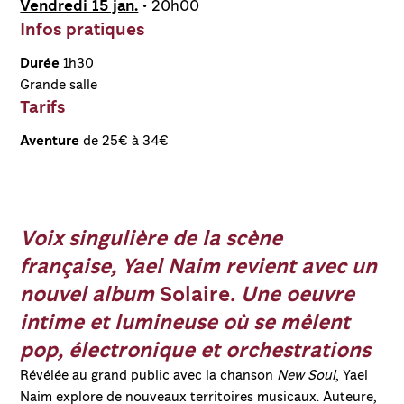
Vendredi 15 jan.
• 20h00
Infos pratiques
Durée
1h30
Grande salle
Tarifs
Aventure
de 25€ à 34€
Voix singulière de la scène
Play
française, Yael Naim revient avec un
Mute
nouvel album
Solaire
. Une oeuvre
intime et lumineuse où se mêlent
pop, électronique et orchestrations
Révélée au grand public avec la chanson
New Soul
, Yael
Naim explore de nouveaux territoires musicaux. Auteure,