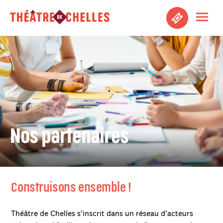
Aller au contenu principal
Ouvri
Aller au pied de page
Nos partenaires
Construisons ensemble !
Théâtre de Chelles s’inscrit dans un réseau d’acteurs