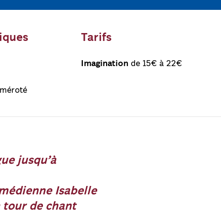
tiques
Tarifs
Imagination
de 15€ à 22€
uméroté
gue jusqu’à
omédienne Isabelle
 tour de chant