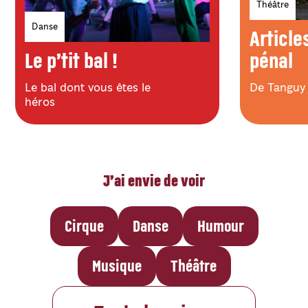
Théâtre
Genres
Danse
Specta
Article
Spectacles
Le p’tit bal !
pénal
Le bal dont vous êtes le
De Tanguy 
héros
J’ai envie de voir
Cirque
Danse
Humour
Musique
Théâtre