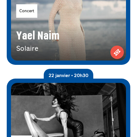
Genres
Concert
Yael Naim
Solaire
Achetez 
22 janvier • 20h30