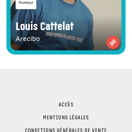
Humour
Louis Cattelat
Arecibo
Achetez 
ACCÈS
MENTIONS LÉGALES
CONDITIONS GÉNÉRALES DE VENTE