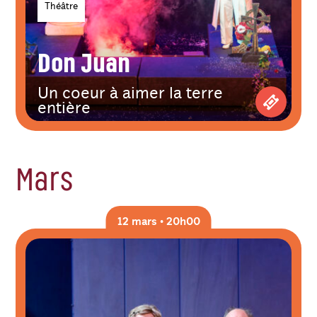
Théâtre
Don Juan
Un coeur à aimer la terre
entière
Achetez 
Mars
12 mars • 20h00