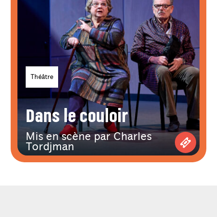
Genres
Théâtre
Dans le couloir
Mis en scène par Charles
Tordjman
Achetez 