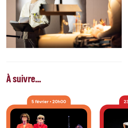
À suivre…
5 février • 20h00
23