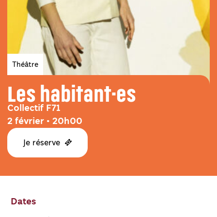
Genres
Théâtre
Les habitant·es
Collectif F71
2 février • 20h00
Je réserve
Dates