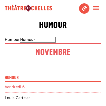
Aller au contenu principal
Ouvri
Aller au pied de page
Humour
Humour
Novembre
Humour
Vendredi 6
Louis Cattelat