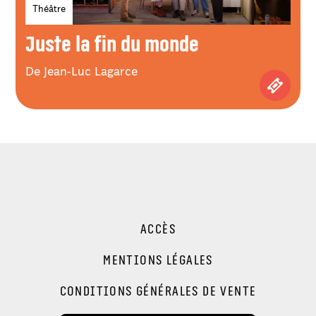
Genres
Théâtre
Juste la fin du monde
De Jean-Luc Lagarce
Achetez
ACCÈS
MENTIONS LÉGALES
CONDITIONS GÉNÉRALES DE VENTE